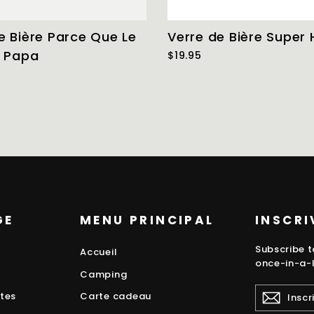
e Bière Parce Que Le
Verre de Bière Super 
r Papa
$19.95
GE
MENU PRINCIPAL
INSCRI
Subscribe t
Accueil
once-in-a-l
Camping
INSCRIVE
tes
Carte cadeau
VOUS
À